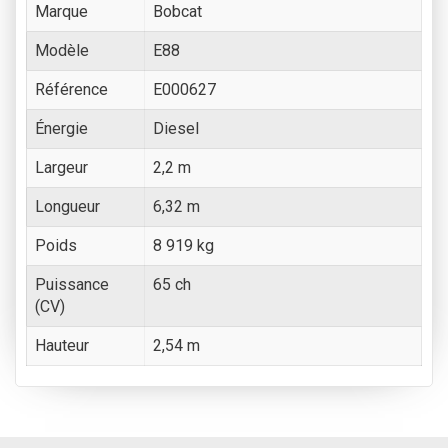
Marque
Bobcat
Modèle
E88
Référence
E000627
Énergie
Diesel
Largeur
2,2 m
Longueur
6,32 m
Poids
8 919 kg
Puissance
65 ch
(CV)
Hauteur
2,54 m